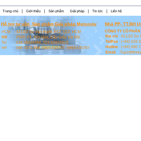
|
|
|
|
Trang chủ
Giới thiệu
Sản phẩm
Giải pháp
Tin tức
Liên hệ
Hỗ trợ tư vấn Sản phẩm Giải pháp Motorola
:
Nhà PP- TT.BH U
CÔNG TY CỔ PHẦN 
HCM
:
421/20 Sư Vạn Hạnh, P12, Q10, HCM
Địa chỉ
:
421/20 Sư 
HN
:
P505, F4, Yên Hòa, Cầu Giấy, Hà Nội
Tel/Fax
: (+84) 028
Tel
: 028.38624466, 024.62825919
Hotline
: (+84) 090.
HP
: 090 7871.888, 0904 535797, 0968.535797
Email
:Tupv@theky