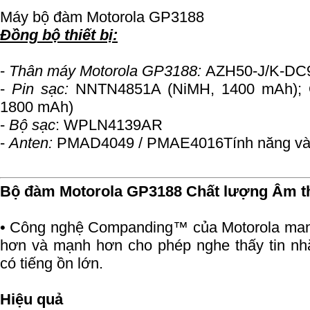
Máy bộ đàm Motorola GP3188
Đồng bộ thiết bị:
-
Thân máy Motorola GP3188:
AZH50-J/K-DC
-
Pin sạc:
NNTN4851A (NiMH, 1400 mAh); O
1800 mAh)
-
Bộ sạc
: WPLN4139AR
-
Anten:
PMAD4049 / PMAE4016
Tính năng và
Bộ đàm Motorola GP3188
Chất lượng Âm t
• Công nghệ Companding™ của Motorola mang
hơn và mạnh hơn cho phép nghe thấy tin nh
có tiếng ồn lớn.
Hiệu quả