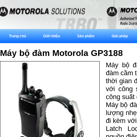
Trang chủ
Giới thiệu
Sản phẩm
Giải pháp
Máy bộ đàm Motorola GP3188
Máy bộ
đ
đàm cầm t
thời gian 
với công 
công suất
M
áy
bộ
đà
lượng nhẹ 
đi kèm với
Latch Lo
nguồn điện